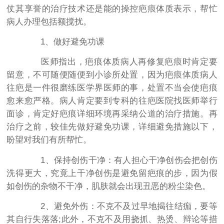
仗其享誉的治疗技术还是能的操控疤痕体质表示，帮忙
病人办理包括额搅扰。
1、做好避免功课
医师指出，疤痕体质病人再修复疤痕时肯定要
留意，不可随便随便到小诊所处置，因为疤痕体质病人
往疤是一件很磨练医学界医师的事，处置不当会使疤痕
愈来愈严格。病人肯定要到专科的往疤医院找医师举行
面诊，肯定好疤痕详细环境再采纳公道的治疗措施。再
治疗之前，较佳先做好避免功课，详细避免措施以下，
盼望对我们有所帮忙。
1、保持创伤干净：有人担心干净创伤会把创伤
洗得更大，究竟上干净创伤是避免留疤痕的步，因为假
如创伤的杂物不干净，肌肤就会出现丑恶的粉尘染色。
2、避免外伤：不克不及过早地揭往结痂，要等
其自行失落落;此外，不克不及用挠抓、热烫、辩论等措