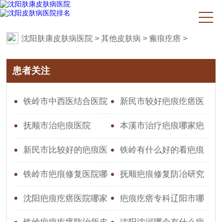
沈阳肤康皮肤病医院
>
其他皮肤病
>
瘢痕疙瘩
>
患者关注
铁岭市中西医结合医院
新民市较好疤痕疙瘩医
疤痕修复医院有哪些
院
抚顺市治疤痕医院
本溪市治疗疤痕哪家疤
痕好
新民市比较好的疤痕医
铁岭有什么好的看疤痕
院
修复的医院
铁岭市疤痕修复医院哪
抚顺疤痕修复防冶研究
家好点
所
沈阳疤痕疙瘩医院哪家
疤痕疙瘩专科辽阳市哪