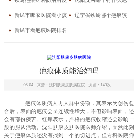
好？解密疤痕疙瘩的困扰
个比较好
铁岭疤痕疙瘩防治所皮
沈阳沈河哪个有什么疤
与治疗
肤研究所预约挂号
痕医院
新民市哪家医院看小孩
辽宁省铁岭哪个疤痕较
疤痕好
好
新民市看疤痕医院排名
疤痕体质能治好吗
05-04
来源：沈阳肤康皮肤病医院
浏览：149次
疤痕体质病人再人群中份额，其表示为创伤愈
合后，表面的疤痕会呈连续性增大，不但影响表面，还
会有部份疾苦、红痒表示，严格的疤痕收缩还会影响一
般的服从活动。沈阳肤康皮肤医院医师介绍，固然此刻
关于疤痕体质还没有找到一个的切进点，但专科医院仰