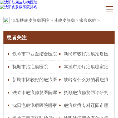
沈阳肤康皮肤病医院
>
其他皮肤病
>
瘢痕疙瘩
>
患者关注
铁岭市中西医结合医院
新民市较好疤痕疙瘩医
疤痕修复医院有哪些
院
抚顺市治疤痕医院
本溪市治疗疤痕哪家疤
痕好
新民市比较好的疤痕医
铁岭有什么好的看疤痕
院
修复的医院
铁岭市疤痕修复医院哪
抚顺疤痕修复防冶研究
家好点
所
沈阳疤痕疙瘩医院哪家
疤痕疙瘩专科辽阳市哪