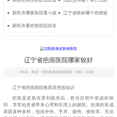
好？解密疤痕疙瘩的困扰
个比较好
铁岭疤痕疙瘩防治所皮
沈阳沈河哪个有什么疤
与治疗
肤研究所预约挂号
痕医院
新民市哪家医院看小孩
辽宁省铁岭哪个疤痕较
疤痕好
好
新民市看疤痕医院排名
辽宁省疤痕医院哪家较好
09-01
来源：沈阳肤康皮肤病医院
浏览：115次
辽宁省疤痕医院推荐及疤痕知识
疤痕是皮肤在受到损伤后，愈合过程中形成的组
织，常常给患者带来心理和生理上的困扰。疤痕的形成
原因多种多样，包括外伤、手术、烧伤、痤疮等。无论