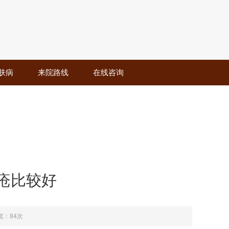
肤病
来院路线
在线咨询
疮比较好
览：84次