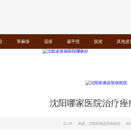
痘
荨麻疹
湿疹
扁平疣
脱发
其他皮
沈阳哪家医院治疗痤
11-24
来源：沈阳肤康皮肤病医院
浏