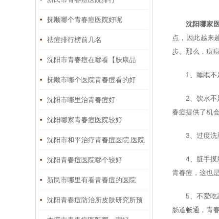
抚顺哪个青春痘医院好呢
沈阳哪家
点，因此越来
祛痘排行榜前几名
步。那么，痘
沈阳市青春痘在哪看【肤康品
1、睡眠
质】
抚顺市哪个医院青春痘看的好
2、饮水
沈阳市哪里治青春痘好
春痘提供了机
沈阳哪家青春痘医院较好
3、过度
沈阳市和平治疗青春痘医院,医院
4、脏手
口碑怎么样
沈阳青春痘医院哪个较好
青春痘，这也
新民市哪里有看青春痘的医院
5、不爱
沈阳青春痘防治所皮肤研究所预
肠道畅通，青