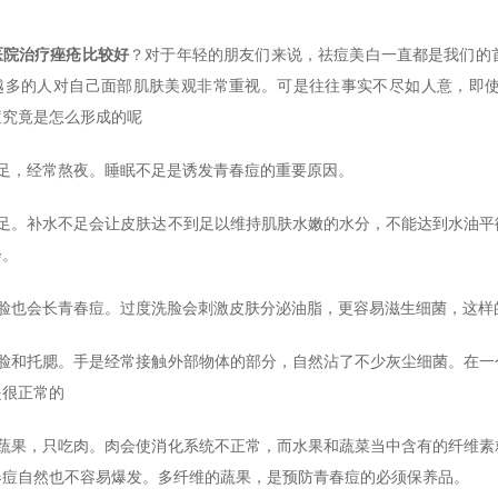
医院治疗痤疮比较好
？对于年轻的朋友们来说，祛痘美白一直都是我们的
越多的人对自己面部肌肤美观非常重视。可是往往事实不尽如人意，即
痘究竟是怎么形成的呢
不足，经常熬夜。睡眠不足是诱发青春痘的重要原因。
不足。补水不足会让皮肤达不到足以维持肌肤水嫩的水分，不能达到水油平
会。
洗脸也会长青春痘。过度洗脸会刺激皮肤分泌油脂，更容易滋生细菌，这样
摸脸和托腮。手是经常接触外部物体的部分，自然沾了不少灰尘细菌。在一
是很正常的
吃蔬果，只吃肉。肉会使消化系统不正常，而水果和蔬菜当中含有的纤维素
春痘自然也不容易爆发。多纤维的蔬果，是预防青春痘的必须保养品。