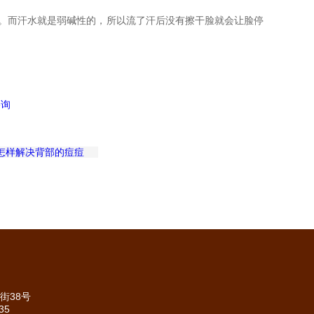
。而汗水就是弱碱性的，所以流了汗后没有擦干脸就会让脸停
怎样解决背部的痘痘
街38号
35