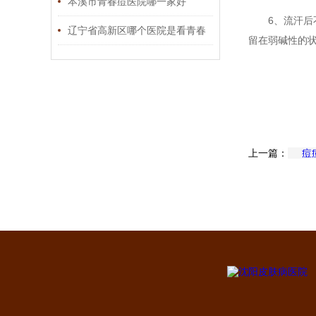
约挂号
本溪市青春痘医院哪一家好
6、流汗
辽宁省高新区哪个医院是看青春
留在弱碱性的
痘专科
上一篇：
痘