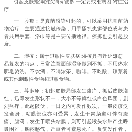
引起皮肤瘙痒的疾病有很多 一定要找准病因 对症治
疗
一、股癣：是真菌感染引起的，可以采用抗真菌药
物治疗。主要通过接触传染，用手搔抓患癣部位或与患
者共用手套、浴巾等是主要传播途径。瘙抓也会引起股
癣。
二、湿疹：属于过敏性皮肤病;湿疹具有迁延难愈、
易复发的特点，日常注意面部湿疹做到不抓，不用热水
肥皂烫洗。不饮酒，不喝浓茶、咖啡。不吃酸、辣菜肴
或其他刺激性食物和过敏食物。
三、荨麻疹：初起皮肤局部发生瘙痒，抓后皮肤潮
红，迅即发生形状不一，大小不等鲜红或白色风团，剧
烈瘙痒，此起陂伏，一日之内可发作数次。一般皮疹泛
发全身，粘膜部位亦可受累，发生于胃肠道可伴有腹
痛、腹泻，发生于喉头粘膜，则可引起喉头水肿产生呼
吸困难，胸闷憋气，严重者可窒息死亡。反复发作者，