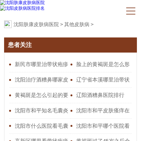
沈阳肤康皮肤病医院
>
其他皮肤病
>
患者关注
新民市哪里治带状疱疹
脸上的黄褐斑是怎么形
效果好
成的原因图片
沈阳治疗酒糟鼻哪家皮
辽宁省本溪哪里治带状
肤科好-沈阳皮肤医院更好
疱疹好
黄褐斑是怎么引起的要
辽阳酒糟鼻医院排行
的比较
怎么去根治呢
沈阳市和平知名毛囊炎
沈阳市和平皮肤瘙痒在
医院,医院口碑怎么样
哪看
沈阳市什么医院看毛囊
沈阳市和平哪个医院看