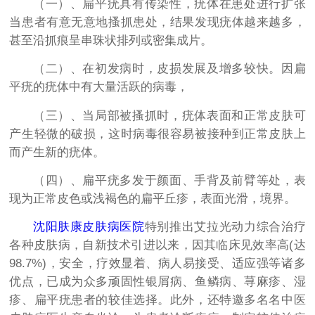
（一）、扁平疣具有传染性，疣体在患处进行扩张
当患者有意无意地搔抓患处，结果发现疣体越来越多，
甚至沿抓痕呈串珠状排列或密集成片。
（二）、在初发病时，皮损发展及增多较快。因扁
平疣的疣体中有大量活跃的病毒，
（三）、当局部被搔抓时，疣体表面和正常皮肤可
产生轻微的破损，这时病毒很容易被接种到正常皮肤上
而产生新的疣体。
（四）、扁平疣多发于颜面、手背及前臂等处，表
现为正常皮色或浅褐色的扁平丘疹，表面光滑，境界。
沈阳肤康皮肤病医院
特别推出艾拉光动力综合治疗
各种皮肤病，自新技术引进以来，因其临床见效率高(达
98.7%)，安全，疗效显着、病人易接受、适应强等诸多
优点，已成为众多顽固性银屑病、鱼鳞病、荨麻疹、湿
疹、扁平疣患者的较佳选择。此外，还特邀多名名中医