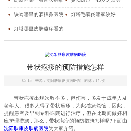
炎好
皮肤瘙痒好一点的
高新区哪里看带状疱疹
黄褐斑过了45岁之后会
好些
淡吗
铁岭哪里的酒糟鼻医院
灯塔毛囊炎哪家较好
好
灯塔哪里皮肤瘙痒看的
较好
带状疱疹的预防措施怎样
03-15
来源：沈阳肤康皮肤病医院
浏览：149次
带状疱疹出现次数不多，但伤害，多发于成年人及
老年人。很多人得了带状疱疹，为此着急烦恼，因此，
提醒患者及早到专科医院进行治疗，但在此期间做好相
应护理措施，那么，带状疱疹的预防措施怎样呢?下面由
沈阳肤康皮肤病医院
为大家介绍。