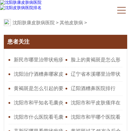
沈阳肤康皮肤病医院
>
其他皮肤病
>
患者关注
新民市哪里治带状疱疹
脸上的黄褐斑是怎么形
效果好
成的原因图片
沈阳治疗酒糟鼻哪家皮
辽宁省本溪哪里治带状
肤科好-沈阳皮肤医院更好
疱疹好
黄褐斑是怎么引起的要
辽阳酒糟鼻医院排行
的比较
怎么去根治呢
沈阳市和平知名毛囊炎
沈阳市和平皮肤瘙痒在
医院,医院口碑怎么样
哪看
沈阳市什么医院看毛囊
沈阳市和平哪个医院看