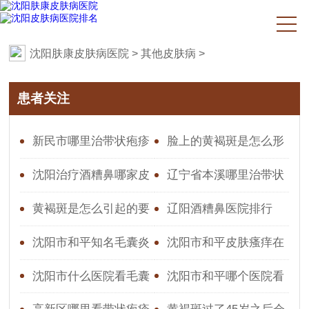
沈阳肤康皮肤病医院
>
其他皮肤病
>
患者关注
新民市哪里治带状疱疹
脸上的黄褐斑是怎么形
效果好
成的原因图片
沈阳治疗酒糟鼻哪家皮
辽宁省本溪哪里治带状
肤科好-沈阳皮肤医院更好
疱疹好
黄褐斑是怎么引起的要
辽阳酒糟鼻医院排行
的比较
怎么去根治呢
沈阳市和平知名毛囊炎
沈阳市和平皮肤瘙痒在
医院,医院口碑怎么样
哪看
沈阳市什么医院看毛囊
沈阳市和平哪个医院看