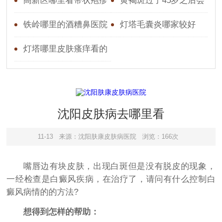
炎好
皮肤瘙痒好一点的
高新区哪里看带状疱疹
黄褐斑过了45岁之后会
好些
淡吗
铁岭哪里的酒糟鼻医院
灯塔毛囊炎哪家较好
好
灯塔哪里皮肤瘙痒看的
较好
沈阳皮肤病去哪里看
11-13
来源：沈阳肤康皮肤病医院
浏览：166次
嘴唇边有块皮肤，出现白斑但是没有脱皮的现象，
一经检查是白癜风疾病，在治疗了，请问有什么控制白
癜风病情的的方法?
想得到怎样的帮助：