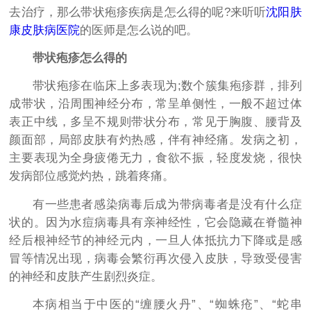
去治疗，那么带状疱疹疾病是怎么得的呢?来听听
沈阳肤
康皮肤病医院
的医师是怎么说的吧。
带状疱疹怎么得的
带状疱疹在临床上多表现为;数个簇集疱疹群，排列
成带状，沿周围神经分布，常呈单侧性，一般不超过体
表正中线，多呈不规则带状分布，常见于胸腹、腰背及
颜面部，局部皮肤有灼热感，伴有神经痛。发病之初，
主要表现为全身疲倦无力，食欲不振，轻度发烧，很快
发病部位感觉灼热，跳着疼痛。
有一些患者感染病毒后成为带病毒者是没有什么症
状的。因为水痘病毒具有亲神经性，它会隐藏在脊髓神
经后根神经节的神经元内，一旦人体抵抗力下降或是感
冒等情况出现，病毒会繁衍再次侵入皮肤，导致受侵害
的神经和皮肤产生剧烈炎症。
本病相当于中医的“缠腰火丹”、“蜘蛛疮”、“蛇串