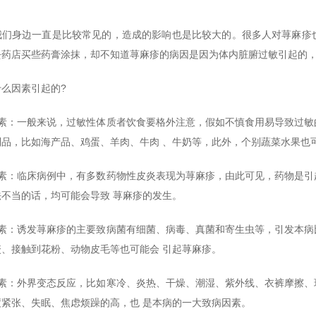
我们身边一直是比较常见的，造成的影响也是比较大的。很多人对荨麻疹
去药店买些药膏涂抹，却不知道荨麻疹的病因是因为体内脏腑过敏引起的，
么因素引起的?
因素：一般来说，过敏性体质者饮食要格外注意，假如不慎食用易导致过敏
制品，比如海产品、鸡蛋、羊肉、牛肉 、牛奶等，此外，个别蔬菜水果也
因素：临床病例中，有多数药物性皮炎表现为荨麻疹，由此可见，药物是引
不当的话，均可能会导致 荨麻疹的发生。
因素：诱发荨麻疹的主要致病菌有细菌、病毒、真菌和寄生虫等，引发本病
、接触到花粉、动物皮毛等也可能会 引起荨麻疹。
因素：外界变态反应，比如寒冷、炎热、干燥、潮湿、紫外线、衣裤摩擦、
紧张、失眠、焦虑烦躁的高，也 是本病的一大致病因素。