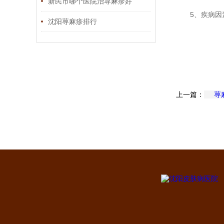
新民市哪个医院治荨麻疹好
5、疾病
沈阳荨麻疹排行
上一篇：
荨