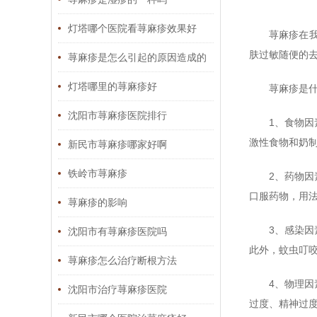
灯塔哪个医院看荨麻疹效果好
荨麻疹在
肤过敏随便的
荨麻疹是怎么引起的原因造成的
图片
灯塔哪里的荨麻疹好
荨麻疹是什
沈阳市荨麻疹医院排行
1、食物
激性食物和奶
新民市荨麻疹哪家好啊
铁岭市荨麻疹
2、药物
口服药物，用法
荨麻疹的影响
3、感染
沈阳市有荨麻疹医院吗
此外，蚊虫叮咬
荨麻疹怎么治疗断根方法
4、物理
沈阳市治疗荨麻疹医院
过度、精神过度