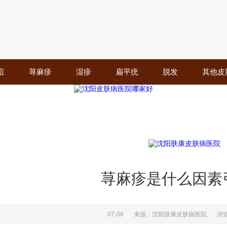
痘
荨麻疹
湿疹
扁平疣
脱发
其他皮
荨麻疹是什么因素
07-06
来源：沈阳肤康皮肤病医院
浏览