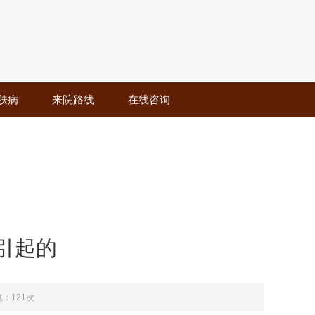
肤病
来院路线
在线咨询
引起的
：121次