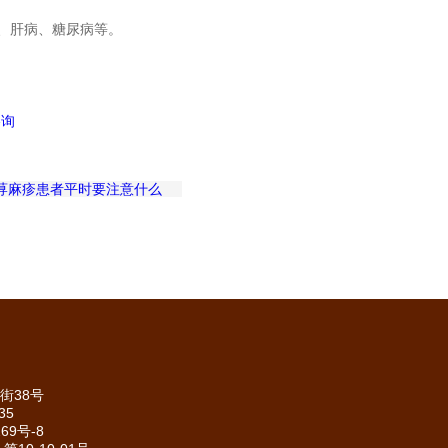
、肝病、糖尿病等。
荨麻疹患者平时要注意什么
街38号
35
69号-8