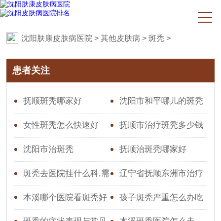
沈阳肤康皮肤病医院
>
其他皮肤病
>
斑秃
>
患者关注
抚顺斑秃哪家好
沈阳市和平哪儿的斑秃
好【排名前几】
女性斑秃怎么快速好
抚顺市治疗斑秃多少钱
沈阳市治斑秃
抚顺治斑秃哪家好
斑秃去医院挂什么科,需
辽宁省抚顺东洲市治疗
要检查什么吗
斑秃哪家好
本溪哪个医院看斑秃好
孩子斑秃严重怎么办吃