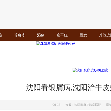
痘
荨麻疹
湿疹
扁平疣
脱发
其他皮
沈阳看银屑病,沈阳治牛
06-18
来源：沈阳肤康皮肤病医院
浏览