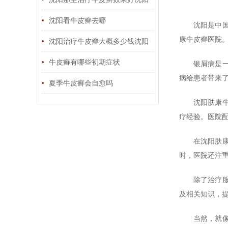
那家皮肤科看牛皮癣好
沈阳看牛皮癣去哪
沈阳是中
康牛皮癣医院
沈阳治疗牛皮癣大概多少钱沈阳
哪家医院治疗银屑病
牛皮癣有哪些初期症状
银屑病是
病给患者带来
夏季牛皮癣会自愈吗
沈阳肤康
疗经验。医院
在沈阳肤
时，医院还注
除了治疗
及相关知识，
当然，就