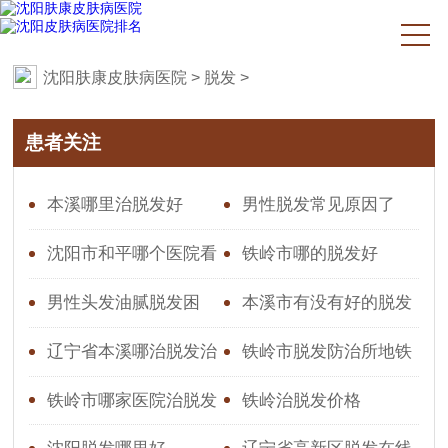
沈阳肤康皮肤病医院
>
脱发
>
患者关注
本溪哪里治脱发好
男性脱发常见原因了
解：从雄秃到生活习惯的
沈阳市和平哪个医院看
铁岭市哪的脱发好
影响
脱发好一点的
男性头发油腻脱发困
本溪市有没有好的脱发
扰？科学应对指南在此
医院
辽宁省本溪哪治脱发治
铁岭市脱发防治所地铁
得好
路线
铁岭市哪家医院治脱发
铁岭治脱发价格