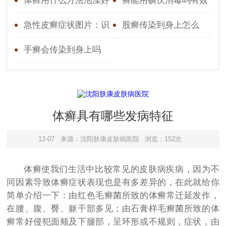
原因
详解预防与应对措施
体藓用什么方法泡澡好
癣能用碘伏消毒吗有效
果吗
急性皮癣症状图片：识
股癣传染到身上怎么
别红斑、鳞屑与瘙痒的典
办？全面了解防治方法
手癣会传染到身上吗
型表现
体癣具有哪些发病特征
12-07
来源：沈阳肤康皮肤病医院
浏览：152次
体癣使我们生活中比较常见的皮肤病疾病，因为不
同因素导致体癣症状表现也是有多差异的，在此就给你
简单介绍一下：由红色毛癣菌所致的体癣常迁延发作，
在腰、腹、臀、躯干部多见；由石膏样毛癣菌所致的体
癣常好侵犯面颊及下腿部，呈环形或不规则，症状，由