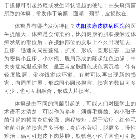
于搔抓可引起脓疱或发生环状隆起的硬结；由头癣病菌
所致的体癣，常发作于前额、面颊、颈部，皮损散在。
体癣具有哪些发病特征？
沈阳肤康皮肤病医院
的医
生提醒大，体癣是会传染的，比如健康的肌肤接触过体
癣发病的部位后，在接触部位的皮肤上不久出现红斑、
丘疹，迅速向周围蔓延，扩展、形成一圆形损害，边缘
为密集小丘疹、小水疱、脱屑形成的隆起红色边缘，中
央炎症减退或消散，呈正常皮肤颜色或色素沉着，伴有
轻度脱屑，俗称钱癣或环癣。有时可以再出现新的损
害，向周围扩展，形成同心圆形损害。损害的数目可多
可少，也可互相融合，形成大片损害。
体癣是由不同的病菌引起的，可能人们对医学上的
术语不太清楚，可以作为参考：须癣毛癣菌、狗小孢子
菌引起的损害炎症较强，病程较短，易于治疗，红色毛
癣菌引起的损害是多环形，炎症不著明，脱屑多，慢性
难治，偶可引起皮下肉芽肿，铁锈色小孢子菌也可引起