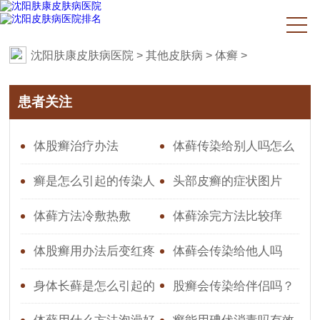
沈阳肤康皮肤病医院
>
其他皮肤病
>
体癣
>
患者关注
体股癣治疗办法
体藓传染给别人吗怎么
治疗
癣是怎么引起的传染人
头部皮癣的症状图片
吗
体藓方法冷敷热敷
体藓涂完方法比较痒
体股癣用办法后变红疼
体藓会传染给他人吗
怎么回事
身体长藓是怎么引起的
股癣会传染给伴侣吗？