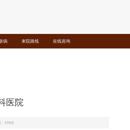
肤病
来院路线
在线咨询
科医院
：159次