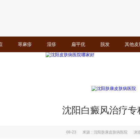
痘
荨麻疹
湿疹
扁平疣
脱发
其他皮
沈阳白癜风治疗专
08-23
来源：沈阳肤康皮肤病医院
浏览