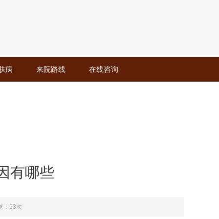
肤病
来院路线
在线咨询
因有哪些
览：53次