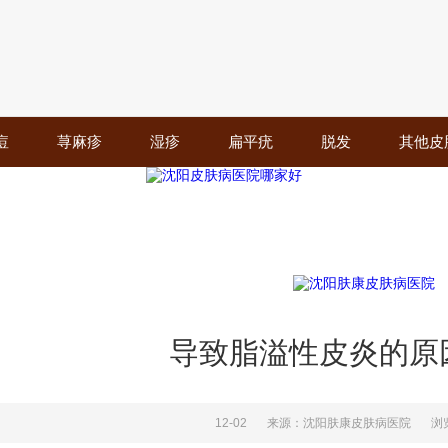
痘
荨麻疹
湿疹
扁平疣
脱发
其他皮
导致脂溢性皮炎的原
12-02
来源：沈阳肤康皮肤病医院
浏